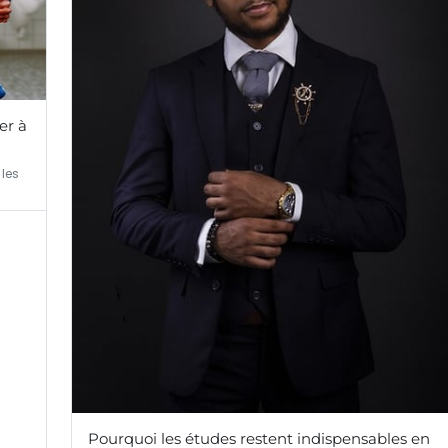
er à
 les
Pourquoi les études restent indispensables en