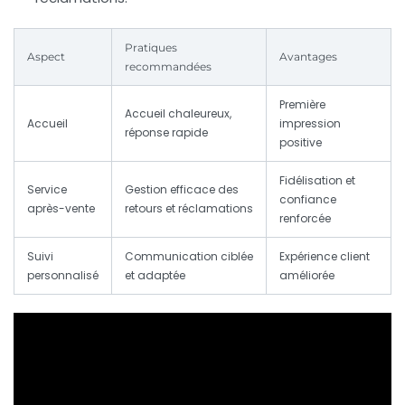
Pratiques
Aspect
Avantages
recommandées
Première
Accueil chaleureux,
Accueil
impression
réponse rapide
positive
Fidélisation et
Service
Gestion efficace des
confiance
après-vente
retours et réclamations
renforcée
Suivi
Communication ciblée
Expérience client
personnalisé
et adaptée
améliorée