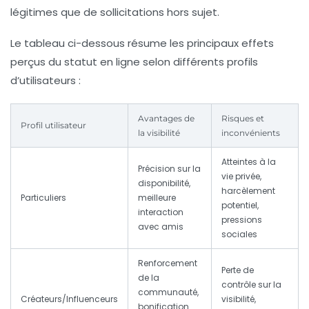
légitimes que de sollicitations hors sujet.
Le tableau ci-dessous résume les principaux effets
perçus du statut en ligne selon différents profils
d’utilisateurs :
Avantages de
Risques et
Profil utilisateur
la visibilité
inconvénients
Atteintes à la
Précision sur la
vie privée,
disponibilité,
harcèlement
Particuliers
meilleure
potentiel,
interaction
pressions
avec amis
sociales
Renforcement
Perte de
de la
contrôle sur la
communauté,
Créateurs/Influenceurs
visibilité,
bonification