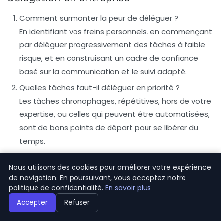
Comment surmonter la peur de déléguer ?
En identifiant vos freins personnels, en commençant
par déléguer progressivement des tâches à faible
risque, et en construisant un cadre de confiance
basé sur la communication et le suivi adapté.
Quelles tâches faut-il déléguer en priorité ?
Les tâches chronophages, répétitives, hors de votre
expertise, ou celles qui peuvent être automatisées,
sont de bons points de départ pour se libérer du
temps.
Comment éviter le micro-management ?
Nous utilisons des cookies pour améliorer votre expérience
En fixant des étapes claires et espacées, en
de navigation. En poursuivant, vous acceptez notre
déléguant les moyens, et en faisant confiance à vos
politique de confidentialité.
En savoir plus
collaborateurs pour trouver leur propre méthode.
Accepter
Refuser
Que faire si un collaborateur échoue ?