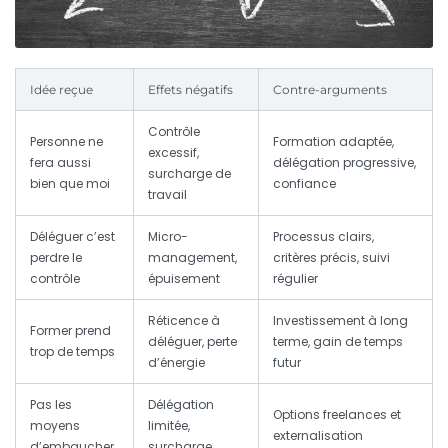
Idée reçue
Effets négatifs
Contre-arguments
Contrôle
Personne ne
Formation adaptée,
excessif,
fera aussi
délégation progressive,
surcharge de
bien que moi
confiance
travail
Déléguer c’est
Micro-
Processus clairs,
perdre le
management,
critères précis, suivi
contrôle
épuisement
régulier
Réticence à
Investissement à long
Former prend
déléguer, perte
terme, gain de temps
trop de temps
d’énergie
futur
Pas les
Délégation
Options freelances et
moyens
limitée,
externalisation
d’embaucher
surcharge