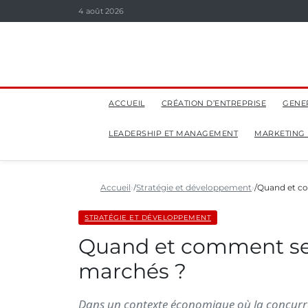
4 août 2026
ACCUEIL
CRÉATION D’ENTREPRISE
GENE
LEADERSHIP ET MANAGEMENT
MARKETING
Accueil
Stratégie et développement
Quand et co
STRATÉGIE ET DÉVELOPPEMENT
Quand et comment se 
marchés ?
Dans un contexte économique où la concurren