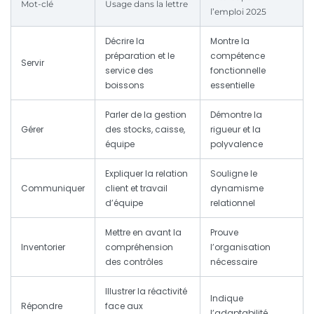
Mot-clé
Usage dans la lettre
l’emploi 2025
Décrire la
Montre la
préparation et le
compétence
Servir
service des
fonctionnelle
boissons
essentielle
Parler de la gestion
Démontre la
Gérer
des stocks, caisse,
rigueur et la
équipe
polyvalence
Expliquer la relation
Souligne le
Communiquer
client et travail
dynamisme
d’équipe
relationnel
Mettre en avant la
Prouve
Inventorier
compréhension
l’organisation
des contrôles
nécessaire
Illustrer la réactivité
Indique
Répondre
face aux
l’adaptabilité