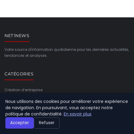
NET1NEWS
Votre source d'information quotidienne pour les dernières actualités,
tendances et analyses.
CATÉGORIES
Création d’entreprise
General
Nous utilisons des cookies pour améliorer votre expérience
de navigation. En poursuivant, vous acceptez notre
Gestion et finances
politique de confidentialité.
En savoir plus
Innovation et technologie
Accepter
Refuser
Juridique et fiscalité