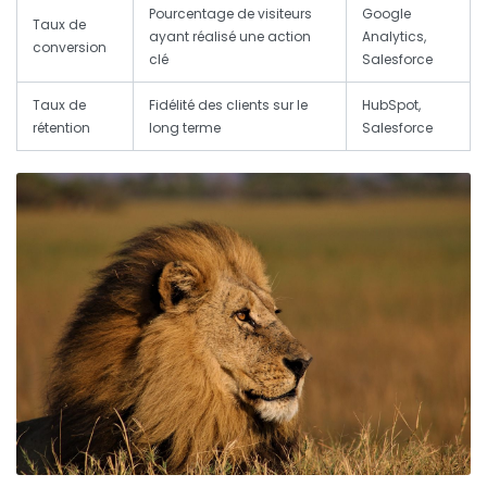
Pourcentage de visiteurs
Google
Taux de
ayant réalisé une action
Analytics,
conversion
clé
Salesforce
Taux de
Fidélité des clients sur le
HubSpot,
rétention
long terme
Salesforce