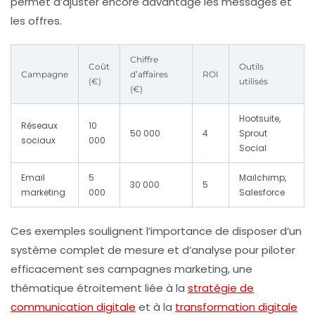
permet d’ajuster encore davantage les messages et
les offres.
Chiffre
Coût
Outils
Campagne
d’affaires
ROI
(€)
utilisés
(€)
Hootsuite,
Réseaux
10
50 000
4
Sprout
sociaux
000
Social
Email
5
Mailchimp,
30 000
5
marketing
000
Salesforce
Ces exemples soulignent l’importance de disposer d’un
système complet de mesure et d’analyse pour piloter
efficacement ses campagnes marketing, une
thématique étroitement liée à la
stratégie de
communication digitale
et à la
transformation digitale