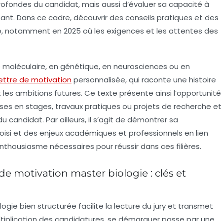
profondes du candidat, mais aussi d’évaluer sa capacité à
geant. Dans ce cadre, découvrir des conseils pratiques et des
e, notamment en 2025 où les exigences et les attentes des
gie moléculaire, en génétique, en neurosciences ou en
lettre de motivation
personnalisée, qui raconte une histoire
les ambitions futures. Ce texte présente ainsi l’opportunité
s en stages, travaux pratiques ou projets de recherche e
 candidat. Par ailleurs, il s’agit de démontrer sa
isi et des enjeux académiques et professionnels en lien
’enthousiasme nécessaires pour réussir dans ces filières.
de motivation master biologie : clés et
ogie bien structurée facilite la lecture du jury et transmet
ultiplication des candidatures, se démarquer passe par une