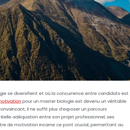
ie se diversifient et où la concurrence entre candidats est
motivation
pour un master biologie est devenu un véritable
onvaincant, il ne suffit plus d’exposer un parcours
réelle adéquation entre son projet professionnel, ses
ttre de motivation incarne ce pont crucial, permettant au