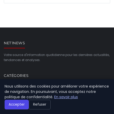
NET1NEWS
Votre source d'information quotidienne pour les dernières actualités,
tendances et analyses.
CATÉGORIES
Nous utilisons des cookies pour améliorer votre expérience
Création d’entreprise
de navigation. En poursuivant, vous acceptez notre
politique de confidentialité.
En savoir plus
General
Accepter
Refuser
Gestion et finances