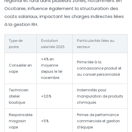
régional et rural dans plusieurs zones, notamment en
Occitanie, influence également la structuration des
coûts salariaux, impactant les charges indirectes liées
à la gestion RH.
Type de
Évolution
Particularités liées au
poste
salariale 2025
secteur
+4% en
Prime liée à la
Conseiller en
moyenne
connaissance produit et
vape
depuis le 1er
au conseil personnalisé
novembre
Technicien
Indemnités pour
atelier
+3,5%
manipulation de produits
boutique
chimiques
Responsable
Primes de performance
magasin
+5%
commerciale et gestion
vape
d’équipe