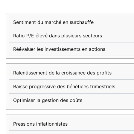
Signes clés
Indicateurs
Actions
du sommet
financiers
recommandées
Sentiment du marché en surchauffe
économique
Ratio P/E élevé dans plusieurs secteurs
Réévaluer les investissements en actions
Ralentissement de la croissance des profits
Baisse progressive des bénéfices trimestriels
Optimiser la gestion des coûts
Pressions inflationnistes