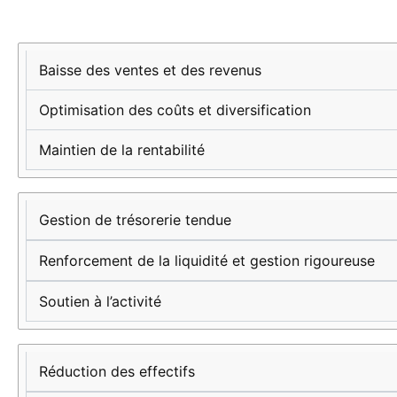
Défis en phase
Mesures
Impact
de
d’adaptation
attendu
Baisse des ventes et des revenus
ralentissement
Optimisation des coûts et diversification
Maintien de la rentabilité
Gestion de trésorerie tendue
Renforcement de la liquidité et gestion rigoureuse
Soutien à l’activité
Réduction des effectifs