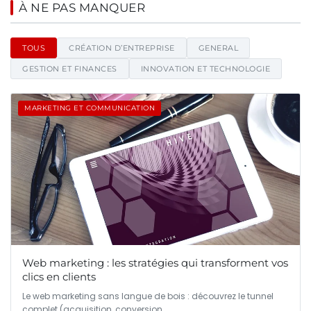
Net1news - Blog d'actualités et
À NE PAS MANQUER
TOUS
CRÉATION D’ENTREPRISE
GENERAL
GESTION ET FINANCES
INNOVATION ET TECHNOLOGIE
MARKETING ET COMMUNICATION
Web marketing : les stratégies qui transforment vos
clics en clients
Le web marketing sans langue de bois : découvrez le tunnel
complet (acquisition, conversion…