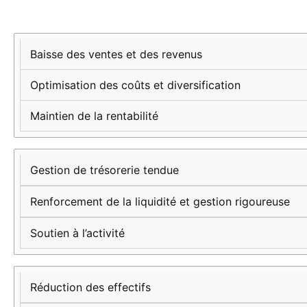
Défis en phase
Mesures
Impact
de
d’adaptation
attendu
Baisse des ventes et des revenus
ralentissement
Optimisation des coûts et diversification
Maintien de la rentabilité
Gestion de trésorerie tendue
Renforcement de la liquidité et gestion rigoureuse
Soutien à l’activité
Réduction des effectifs