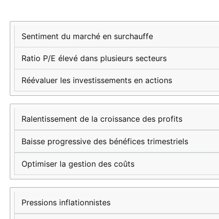
Signes clés
Indicateurs
Actions
du sommet
financiers
recommandées
Sentiment du marché en surchauffe
économique
Ratio P/E élevé dans plusieurs secteurs
Réévaluer les investissements en actions
Ralentissement de la croissance des profits
Baisse progressive des bénéfices trimestriels
Optimiser la gestion des coûts
Pressions inflationnistes