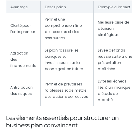
Avantage
Description
Exemple d’impact
Permet une
Meilleure prise de
Clarté pour
compréhension fine
décision
l’entrepreneur
des besoins et des
stratégique
ressources
Le plan rassure les
Levée de fonds
Attraction
banques et
réussie suite à un
des
investisseurs sur la
présentation
financements
bonne gestion future
maîtrisée
Evite les échecs
Permet de prévoir les
Anticipation
liés à un manque
faiblesses et de mettre
des risques
d’étude de
des actions correctives
marché
Les éléments essentiels pour structurer un
business plan convaincant