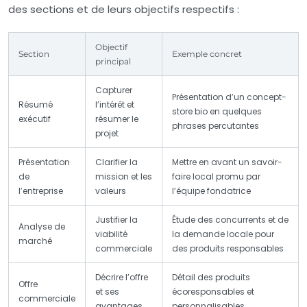
des sections et de leurs objectifs respectifs :
Objectif
Section
Exemple concret
principal
Capturer
Présentation d’un concept-
Résumé
l’intérêt et
store bio en quelques
exécutif
résumer le
phrases percutantes
projet
Présentation
Clarifier la
Mettre en avant un savoir-
de
mission et les
faire local promu par
l’entreprise
valeurs
l’équipe fondatrice
Justifier la
Étude des concurrents et de
Analyse de
viabilité
la demande locale pour
marché
commerciale
des produits responsables
Décrire l’offre
Détail des produits
Offre
et ses
écoresponsables et
commerciale
avantages
personnalisables