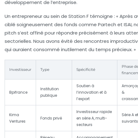
développement de l’entreprise.
Un entrepreneur au sein de Station F témoigne : « Après a
ciblé soigneusement des fonds comme Partech et ISAI, n
pitch s’est affiné pour répondre précisément à leurs atte
sectorielles. Nous avons évité des rencontres improducti
qui auraient consommé inutilement du temps précieux. »
Phase d
Investisseur
Type
Spécificité
finance
Soutien à
Amorça
Institution
Bpifrance
l’innovation et à
&
publique
l’export
croissa
Investisseur rapide
Kima
Série A e
Fonds privé
en série A, multi-
Ventures
suivants
secteurs
Réseau
Accompagnement