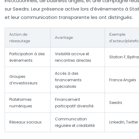
institutionnels, de business angels, et une campagne réus
sur Seedrs. Leur présence active lors d’événements à Stat
et leur communication transparente les ont distingués.
Action de
Exemple
Avantage
réseautage
d’acteur/platef
Participation à des
Visibilité accrue et
Station F, Bpifr
événements
rencontres directes
Accès à des
Groupes
financements
France Angels
d’investisseurs
spécialisés
Plateformes
Financement
Seedrs
numériques
participatif diversifié
Communication
Réseaux sociaux
LinkedIn, Twitter
régulière et crédibilité