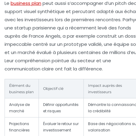
Le
business plan
peut aussi s’accompagner d’un
pitch de
support visuel synthétique et percutant adapté aux éch
avec les investisseurs lors de premières rencontres. Parhy
une startup parisienne qui a récemment levé des fonds
auprès de France Angels, a par exemple construit un doss
impeccable centré sur un prototype validé, une équipe so
et un marché évalué à plusieurs centaines de millions d’eu
Leur compréhension pointue du secteur et une
communication claire ont fait la différence.
Élément du
Impact auprès des
Objectif clé
business plan
investisseurs
Analyse de
Définir opportunités
Démontre la connaissanc
marché
et risques
la crédibilité
Projections
Évaluer le retour sur
Base des négociations su
financières
investissement
valorisation