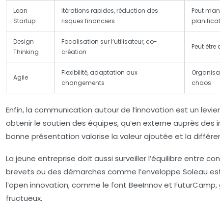
Lean
Itérations rapides, réduction des
Peut manq
Startup
risques financiers
planifica
Design
Focalisation sur l’utilisateur, co-
Peut être
Thinking
création
Flexibilité, adaptation aux
Organisat
Agile
changements
chaos
Enfin, la communication autour de l’innovation est un levie
obtenir le soutien des équipes, qu’en externe auprès des i
bonne présentation valorise la valeur ajoutée et la différe
La jeune entreprise doit aussi surveiller l’équilibre entre c
brevets ou des démarches comme l’enveloppe Soleau est ess
l’open innovation, comme le font BeeInnov et FuturCamp,
fructueux.