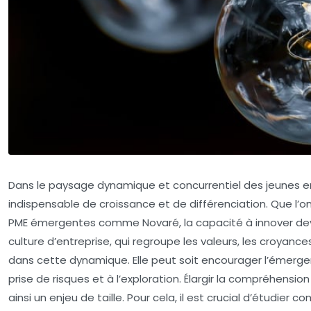
Dans le paysage dynamique et concurrentiel des jeunes e
indispensable de croissance et de différenciation. Que l’
PME émergentes comme Novaré, la capacité à innover devie
culture d’entreprise, qui regroupe les valeurs, les croya
dans cette dynamique. Elle peut soit encourager l’émerg
prise de risques et à l’exploration. Élargir la compréhensio
ainsi un enjeu de taille. Pour cela, il est crucial d’étudi