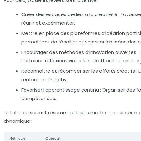
Pour cela, plusieurs leviers sont à activer :
Créer des espaces dédiés à la créativité :
Favoriser
réunir et expérimenter.
Mettre en place des plateformes d’idéation partici
permettant de récolter et valoriser les idées des c
Encourager des méthodes d’innovation ouvertes :
I
certaines réflexions via des hackathons ou challe
Reconnaître et récompenser les efforts créatifs :
D
renforcent l’initiative.
Favoriser l’apprentissage continu :
Organiser des fo
compétences.
Le tableau suivant résume quelques méthodes qui permette
dynamique :
Méthode
Objectif