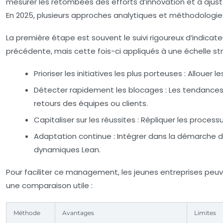
mesurer les retombées des efforts d’innovation et à ajuste
En 2025, plusieurs approches analytiques et méthodologies
La première étape est souvent le suivi rigoureux d’indica
précédente, mais cette fois-ci appliqués à une échelle str
Prioriser les initiatives les plus porteuses :
Allouer le
Détecter rapidement les blocages :
Les tendances
retours des équipes ou clients.
Capitaliser sur les réussites :
Répliquer les process
Adaptation continue :
Intégrer dans la démarche d’
dynamiques Lean.
Pour faciliter ce management, les jeunes entreprises peu
une comparaison utile :
Méthode
Avantages
Limites