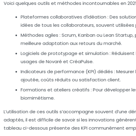
Voici quelques outils et méthodes incontournables en 2025
Plateformes collaboratives d’idéation :
Des solution
idées de tous les collaborateurs, souvent utilisées 
Méthodes agiles :
Scrum, Kanban ou Lean Startup, p
meilleure adaptation aux retours du marché.
Logiciels de prototypage et simulation :
Réduisent l
usages de Novaré et CréaPulse.
Indicateurs de performance (KPI) dédiés :
Mesurer l
ajoutée, coûts réduits ou satisfaction client.
Formations et ateliers créatifs :
Pour développer le
biomimétisme.
L’utilisation de ces outils s’accompagne souvent d’une dé
adaptés, il est difficile de savoir si les innovations génère
tableau ci-dessous présente des KPI communément empl