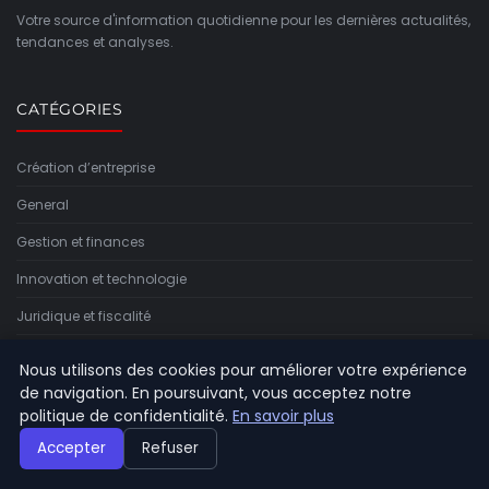
Votre source d'information quotidienne pour les dernières actualités,
tendances et analyses.
CATÉGORIES
Création d’entreprise
General
Gestion et finances
Innovation et technologie
Juridique et fiscalité
Leadership et management
Nous utilisons des cookies pour améliorer votre expérience
Marketing et communication
de navigation. En poursuivant, vous acceptez notre
politique de confidentialité.
En savoir plus
Stratégie et développement
Accepter
Refuser
Vie d’entrepreneur