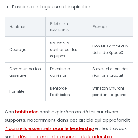
Passion contagieuse et inspiration
Effet sur le
Habitude
Exemple
leadership
Solidifie la
Elon Musk face aux
Courage
confiance des
défis de SpaceX
équipes
Communication
Favorise la
Steve Jobs lors des
assertive
cohésion
réunions produit
Renforce
Winston Churchill
Humilité
l’adhésion
pendant la guerre
Ces
habitudes
sont explorées en détail sur divers
supports, notamment dans cet article qui approfondit
7 conseils essentiels pour le leadership
et les travaux
sur
le développement personnel du leadership
.