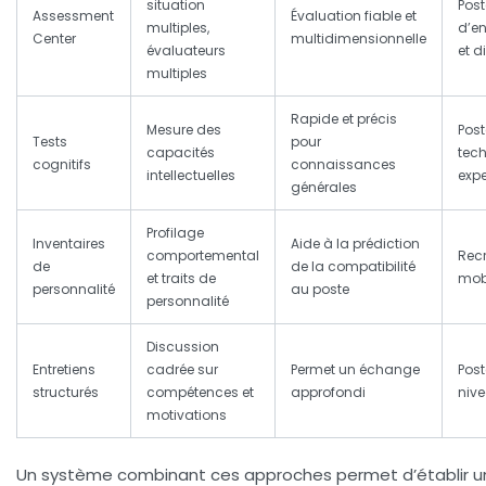
situation
Post
Assessment
Évaluation fiable et
multiples,
d’e
Center
multidimensionnelle
évaluateurs
et d
multiples
Rapide et précis
Mesure des
Post
Tests
pour
capacités
tech
cognitifs
connaissances
intellectuelles
expe
générales
Profilage
Inventaires
Aide à la prédiction
comportemental
Rec
de
de la compatibilité
et traits de
mobi
personnalité
au poste
personnalité
Discussion
Entretiens
cadrée sur
Permet un échange
Post
structurés
compétences et
approfondi
niv
motivations
Un système combinant ces approches permet d’établir u