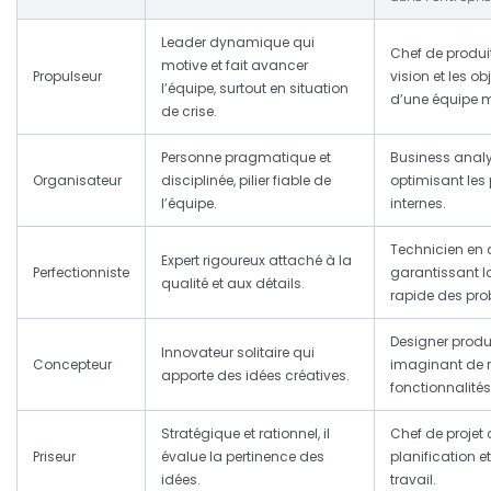
Leader dynamique qui
Chef de produit
motive et fait avancer
Propulseur
vision et les ob
l’équipe, surtout en situation
d’une équipe m
de crise.
Personne pragmatique et
Business analy
Organisateur
disciplinée, pilier fiable de
optimisant les
l’équipe.
internes.
Technicien en 
Expert rigoureux attaché à la
Perfectionniste
garantissant la
qualité et aux détails.
rapide des pro
Designer produ
Innovateur solitaire qui
Concepteur
imaginant de 
apporte des idées créatives.
fonctionnalités
Stratégique et rationnel, il
Chef de projet 
Priseur
évalue la pertinence des
planification et
idées.
travail.