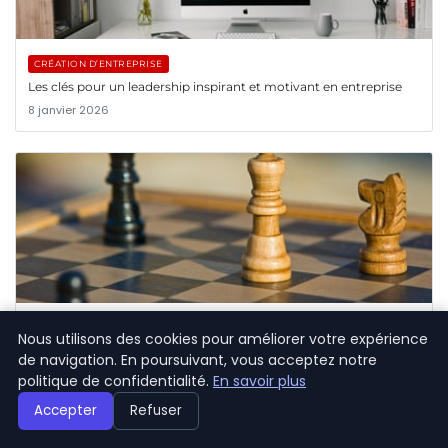
CRÉATION D’ENTREPRISE
Les clés pour un leadership inspirant et motivant en entreprise
8 janvier 2026
CRÉATION D’ENTREPRISE
Nous utilisons des cookies pour améliorer votre expérience
Comment bâtir une stratégie marketing efficace pour votre
de navigation. En poursuivant, vous acceptez notre
startup ?
politique de confidentialité.
En savoir plus
8 janvier 2026
Accepter
Refuser