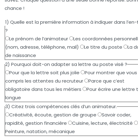
chance !
1) Quelle est la première information à indiquer dans l’en
?
Le prénom de l’animateur
Les coordonnées personnel
(nom, adresse, téléphone, mail)
Le titre du poste
La d
de naissance
2) Pourquoi doit-on adapter sa lettre au poste visé ?
Pour que la lettre soit plus jolie
Pour montrer que vous
compris les attentes du recruteur
Parce que c’est
obligatoire dans tous les métiers
Pour écrire une lettre 
longue
3) Citez trois compétences clés d’un animateur.
Créativité, écoute, gestion de groupe
Savoir coder,
rapidité, gestion financière
Cuisine, lecture, électricité
Peinture, natation, mécanique