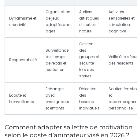
Organisation
Ateliers
Activités
Dynamisme et
de jeux
artistiques
sensorielles et
créativité
adaptés aux
et sorties
stimulation
âges
nature
cognitive
Gestion
Surveillance
des
des temps
groupes et
Veille à la sécur
Responsabilité
de repas et
sécurité
des résidents
récréation
lors des
sorties
Échanges
Détection
Soutien émotio
Écoute et
avec
des
et
bienveillance
enseignants
besoins
accompagne
et enfants
individuels
personnalisé
Comment adapter sa lettre de motivation
selon le poste d’animateur visé en 2026 ?