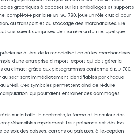
ymboles graphiques à apposer sur les emballages et supports
me, complétée par la NF EN ISO 780, joue un rôle crucial pour
tion, du transport et du stockage des marchandises. Elle
tructions soient comprises de manière uniforme, quel que
précieuse à l’ère de la mondialisation où les marchandises
emple d’une entreprise d’import-export qui doit gérer la
les au climat : grâce aux pictogrammes conforme à ISO 780,
nir au sec” sont immédiatement identifiables par chaque
u au Brésil. Ces symboles permettent ainsi de réduire
manipulation, qui pourraient entraîner des dommages
écis sur la taille, le contraste, la forme et la couleur des
 compréhensibles rapidement. Leur présence est dès lors
 ce soit des caisses, cartons ou palettes, à l’exception