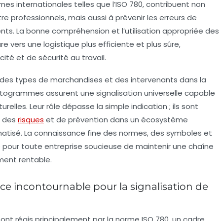
s internationales telles que l’ISO 780, contribuent non
e professionnels, mais aussi à prévenir les erreurs de
dents. La bonne compréhension et l’utilisation appropriée des
vers une logistique plus efficiente et plus sûre,
té et de sécurité au travail.
ts, des types de marchandises et des intervenants dans la
ctogrammes assurent une signalisation universelle capable
turelles. Leur rôle dépasse la simple indication ; ils sont
n des
risques
et de prévention dans un écosystème
tomatisé. La connaissance fine des normes, des symboles et
lé pour toute entreprise soucieuse de maintenir une chaîne
ment rentable.
ce incontournable pour la signalisation de
ont régis principalement par la norme
ISO 780
, un cadre