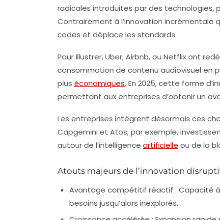
radicales introduites par des technologies, 
Contrairement à l’innovation incrémentale qu
codes et déplace les standards.
Pour illustrer, Uber, Airbnb, ou Netflix ont red
consommation de contenu audiovisuel en pr
plus
économiques
. En 2025, cette forme d’i
permettant aux entreprises d’obtenir un ava
Les entreprises intègrent désormais ces ch
Capgemini et Atos, par exemple, investissen
autour de l’intelligence
artificielle
ou de la bl
Atouts majeurs de l’innovation disrupt
Avantage compétitif réactif :
Capacité à
besoins jusqu’alors inexplorés.
Croissance accélérée :
Expansion rapide p