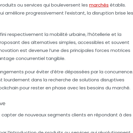
produits ou services qui bouleversent les
marchés
établis.
i améliore progressivement l’existant, la disruption brise le
éfini respectivement la mobilité urbaine, l’hôtellerie et la
oposant des alternatives simples, accessibles et souvent
nnovation est devenue l’une des principales forces motrices
ntage concurrentiel tangible.
angements pour éviter d’être dépassées par la concurrence
t lourdement dans la recherche de solutions disruptives
ockchain pour rester en phase avec les besoins du marché.
ive
 capter de nouveaux segments clients en répondant à des
ar l’introduction de produits ou services qui révolutionnent