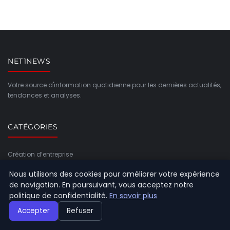
NET1NEWS
Votre source d'information quotidienne pour les dernières actualités,
tendances et analyses.
CATÉGORIES
Création d’entreprise
General
Nous utilisons des cookies pour améliorer votre expérience
de navigation. En poursuivant, vous acceptez notre
Gestion et finances
politique de confidentialité.
En savoir plus
Innovation et technologie
Accepter
Refuser
Juridique et fiscalité