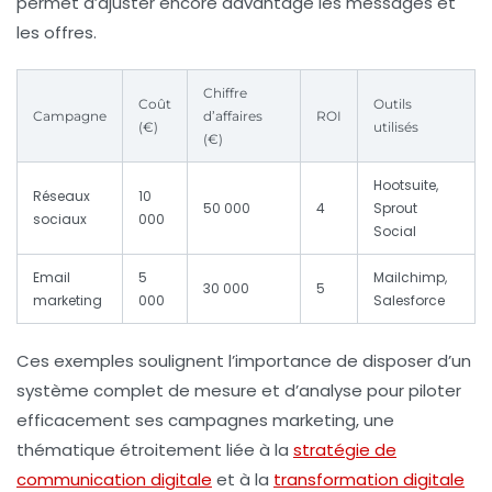
permet d’ajuster encore davantage les messages et
les offres.
Chiffre
Coût
Outils
Campagne
d’affaires
ROI
(€)
utilisés
(€)
Hootsuite,
Réseaux
10
50 000
4
Sprout
sociaux
000
Social
Email
5
Mailchimp,
30 000
5
marketing
000
Salesforce
Ces exemples soulignent l’importance de disposer d’un
système complet de mesure et d’analyse pour piloter
efficacement ses campagnes marketing, une
thématique étroitement liée à la
stratégie de
communication digitale
et à la
transformation digitale