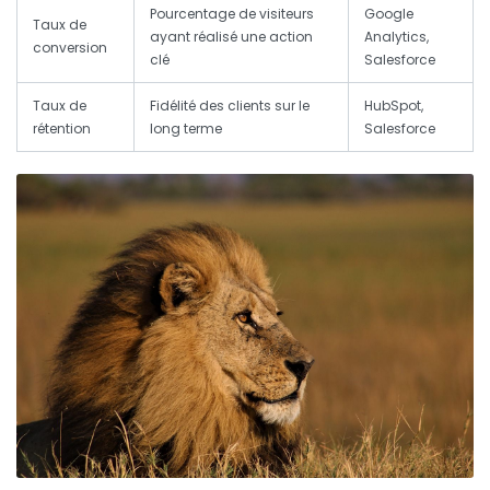
Pourcentage de visiteurs
Google
Taux de
ayant réalisé une action
Analytics,
conversion
clé
Salesforce
Taux de
Fidélité des clients sur le
HubSpot,
rétention
long terme
Salesforce