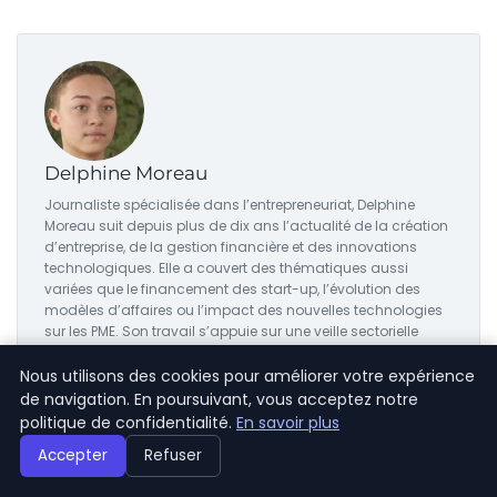
Delphine Moreau
Journaliste spécialisée dans l’entrepreneuriat, Delphine
Moreau suit depuis plus de dix ans l’actualité de la création
d’entreprise, de la gestion financière et des innovations
technologiques. Elle a couvert des thématiques aussi
variées que le financement des start-up, l’évolution des
modèles d’affaires ou l’impact des nouvelles technologies
sur les PME. Son travail s’appuie sur une veille sectorielle
rigoureuse et de nombreux entretiens avec dirigeants et
experts.
Nous utilisons des cookies pour améliorer votre expérience
de navigation. En poursuivant, vous acceptez notre
Voir tous les articles →
politique de confidentialité.
En savoir plus
Accepter
Refuser
ARTICLES SIMILAIRES