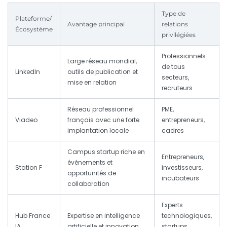
Type de
Plateforme/
Avantage principal
relations
Écosystème
privilégiées
Professionnels
Large réseau mondial,
de tous
LinkedIn
outils de publication et
secteurs,
mise en relation
recruteurs
Réseau professionnel
PME,
Viadeo
français avec une forte
entrepreneurs,
implantation locale
cadres
Campus startup riche en
Entrepreneurs,
événements et
Station F
investisseurs,
opportunités de
incubateurs
collaboration
Experts
Hub France
Expertise en intelligence
technologiques,
IA
artificielle et innovation
startups,