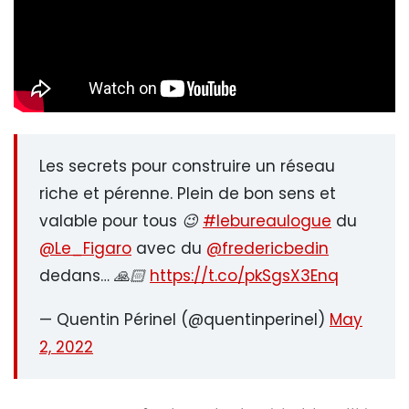
Les secrets pour construire un réseau
riche et pérenne. Plein de bon sens et
valable pour tous 😉
#lebureaulogue
du
@Le_Figaro
avec du
@fredericbedin
dedans… 🙏🏻
https://t.co/pkSgsX3Enq
— Quentin Périnel (@quentinperinel)
May
2, 2022