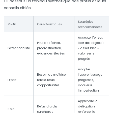
Ci-dessous un tableau synthétique des profils et leurs
conseils ciblés :
Stratégies
Profil
Caractéristiques
recommandées
Accepter l’erreur,
Peur de l’échec,
fixer des objectifs
Perfectionniste
procrastination,
« assez bien »,
exigences élevées
valoriser le
progrès
Adopter
Besoin de maîtrise
l’apprentissage
Expert
totale, refus
progressif,
d’opportunités
accueillir
l’imperfection
Apprendre la
Refus d’aide,
délégation,
Solo
surcharge
renforcer la