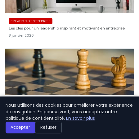
CRÉATION D’ENTREPRISE
Les clés pour un leadership inspirant et motivant en entreprise
8 janvier 2026
CRÉATION D’ENTREPRISE
Nous utilisons des cookies pour améliorer votre expérience
Comment bâtir une stratégie marketing efficace pour votre
de navigation. En poursuivant, vous acceptez notre
startup ?
politique de confidentialité.
En savoir plus
8 janvier 2026
Accepter
Refuser