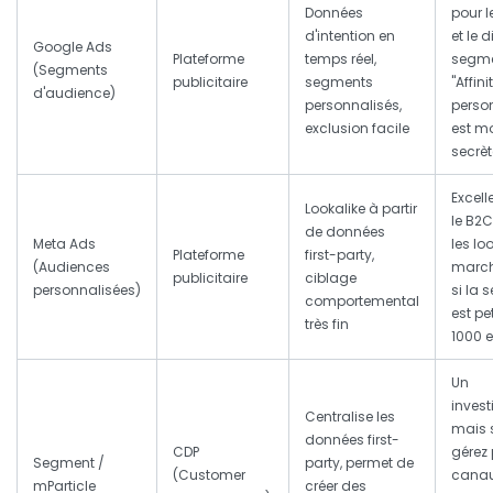
Données
pour l
d'intention en
et le 
Google Ads
Plateforme
temps réel,
segme
(Segments
publicitaire
segments
"Affini
d'audience)
personnalisés,
perso
exclusion facile
est m
secrèt
Excell
Lookalike à partir
le B2C
de données
Meta Ads
les lo
Plateforme
first-party,
(Audiences
march
publicitaire
ciblage
personnalisées)
si la s
comportemental
est pet
très fin
1000 e
Un
invest
Centralise les
mais 
données first-
CDP
gérez 
Segment /
party, permet de
(Customer
canaux
mParticle
créer des