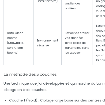
Data Platform)
un g
audiences
change
unifiées
vu des
en 6 m
Essent
depuis
Data Clean
Permet de croiser
des c
Rooms
vos données
Environnement
tiers.
(Snowflake,
avec celles de
sécurisé
peu ut
AWS Clean
partenaires sans
les PM
Rooms)
les exposer
ça va
la no
La méthode des 3 couches
Une technique que j'ai développée et qui marche du tonner
ciblage en trois couches.
Couche 1 (Froid)
: Ciblage large basé sur des centres d