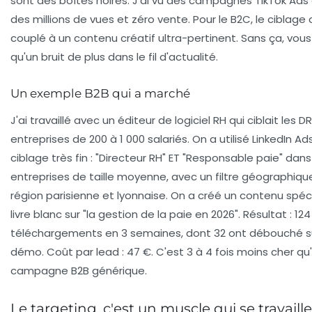
sont des boîtes noires. J'ai vu des campagnes TikTok Ads
des millions de vues et zéro vente. Pour le B2C,
le ciblage 
couplé à un contenu créatif ultra-pertinent
. Sans ça, vous
qu'un bruit de plus dans le fil d'actualité.
Un exemple B2B qui a marché
J'ai travaillé avec un éditeur de logiciel RH qui ciblait les 
entreprises de 200 à 1 000 salariés. On a utilisé LinkedIn A
ciblage très fin : "Directeur RH" ET "Responsable paie" dans
entreprises de taille moyenne, avec un filtre géographique
région parisienne et lyonnaise. On a créé un contenu spéci
livre blanc sur "la gestion de la paie en 2026". Résultat :
124
téléchargements en 3 semaines
, dont 32 ont débouché s
démo. Coût par lead : 47 €. C'est 3 à 4 fois moins cher qu
campagne B2B générique.
Le targeting, c'est un muscle qui se travaille