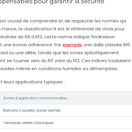
ispensables pour garantir la sécurité
est crucial de comprendre et de respecter les normes qui
rance, la classification R est le référentiel de choix pour
éclinée de R9 à R13, cette norme indique l’inclinaison
it une bonne adhérence. Par
exemple
, une dalle classée R10
ard ou une allée, tandis que les zones spécifiquement
 se tourner vers du R11 voire du R12. Ces indices traduisent
glissades même en conditions humides ou détrempées.
 leurs applications typiques :
Zones d’application recommandées
Balcons couverts, zones sèches
Terrasses, allées classiques